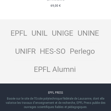
69,00 €
EPFL
UNIL
UNIGE
UNINE
UNIFR
HES-SO
Perlego
EPFL Alumni
EPFL PRESS
Basée sur le site de l'Ecole polytechnique fédérale de Lausanne, dont elle
valorise les travaux d'enseignement et de recherche, EPFL Press publie des
ouvrages scientifiques fiables et pédagogiques.