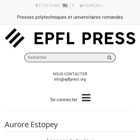
ÉTATS-UNIS
€
FRANÇAIS
Presses polytechniques et universitaires romandes
Rechercher
sur
le
NOUS CONTACTER
site
info@epflpress.org
Se connecter
Aurore Estopey