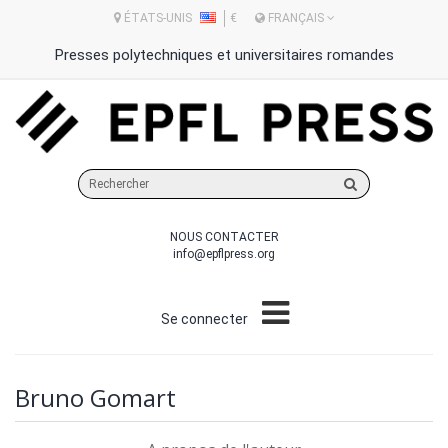
ÉTATS-UNIS
€
FRANÇAIS
Presses polytechniques et universitaires romandes
Rechercher
sur
le
NOUS CONTACTER
site
info@epflpress.org
Se connecter
Bruno Gomart