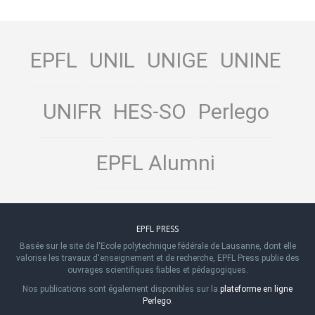
EPFL
UNIL
UNIGE
UNINE
UNIFR
HES-SO
Perlego
EPFL Alumni
EPFL PRESS
Basée sur le site de l'Ecole polytechnique fédérale de Lausanne, dont elle
valorise les travaux d'enseignement et de recherche, EPFL Press publie des
ouvrages scientifiques fiables et pédagogiques.
Nos publications sont également disponibles sur la
plateforme en ligne
Perlego
.