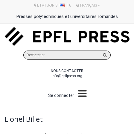
ÉTATS-UNIS
€
FRANÇAIS
Presses polytechniques et universitaires romandes
Rechercher
sur
le
NOUS CONTACTER
site
info@epflpress.org
Se connecter
Lionel Billet