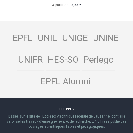
À partir de
13,65 €
EPFL
UNIL
UNIGE
UNINE
UNIFR
HES-SO
Perlego
EPFL Alumni
EPFL PRESS
Basée sur le site de l'Ecole polytechnique fédérale de Lausanne, dont elle
valorise les travaux d'enseignement et de recherche, EPFL Press publie des
ouvrages scientifiques fiables et pédagogiques.