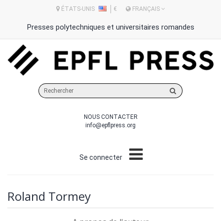
ÉTATS-UNIS
€
FRANÇAIS
Presses polytechniques et universitaires romandes
Rechercher
sur
le
NOUS CONTACTER
site
info@epflpress.org
Se connecter
Roland Tormey