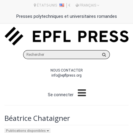
ÉTATS-UNIS
€
FRANÇAIS
Presses polytechniques et universitaires romandes
Rechercher
sur
le
NOUS CONTACTER
site
info@epflpress.org
Se connecter
Béatrice Chataigner
Publications disponibles