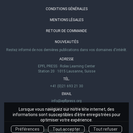
CONDITIONS GÉNÉRALES
MENTIONS LÉGALES
RETOUR DE COMMANDE
NOUVEAUTÉS
Restez informé de nos dernières publications dans vos domaines d'intérêt.
ADRESSE
EPFL PRESS
·
Rolex Learning Center
Station 20
·
1015 Lausanne, Suisse
TÉL.
+41 (0)21 693 21 30
EMAIL
info@epflpress.org
HEURES D'OUVERTURE
Lorsque vous naviguez sur notre site internet, des
informations sont susceptibles d'être enregistrées pour
Lu-Ve 8h00 - 17h00
optimiser votre expérience.
Préférences
Tout accepter
Tout refuser