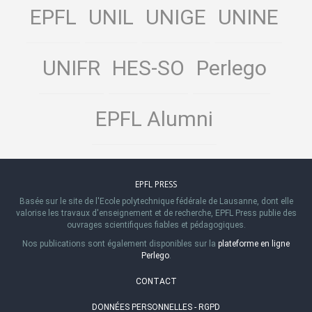
EPFL
UNIL
UNIGE
UNINE
UNIFR
HES-SO
Perlego
EPFL Alumni
EPFL PRESS
Basée sur le site de l'Ecole polytechnique fédérale de Lausanne, dont elle
valorise les travaux d'enseignement et de recherche, EPFL Press publie des
ouvrages scientifiques fiables et pédagogiques.
Nos publications sont également disponibles sur la
plateforme en ligne
Perlego
.
CONTACT
DONNÉES PERSONNELLES - RGPD