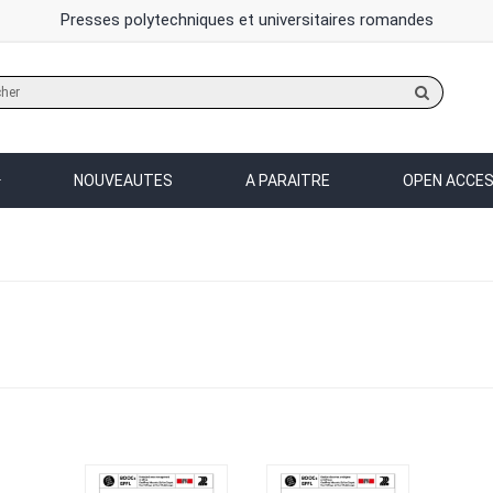
Presses polytechniques et universitaires romandes
Rechercher
sur
le
site
NOUVEAUTES
A PARAITRE
OPEN ACCE