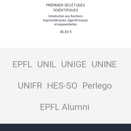
PRÉPARER SES ÉTUDES
SCIENTIFIQUES
Introduction aux fonctions
trigonométriques, logarithmiques
et exponentielles
45,00 €
EPFL
UNIL
UNIGE
UNINE
UNIFR
HES-SO
Perlego
EPFL Alumni