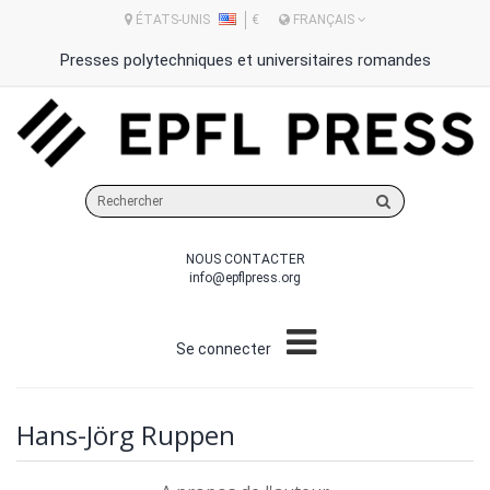
ÉTATS-UNIS
€
FRANÇAIS
Presses polytechniques et universitaires romandes
Rechercher
sur
le
NOUS CONTACTER
site
info@epflpress.org
Se connecter
Hans-Jörg Ruppen