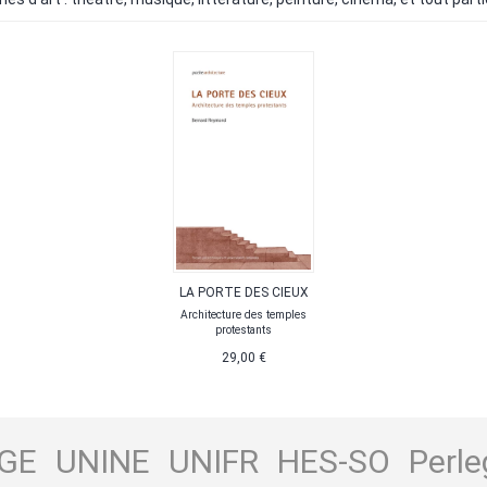
LA PORTE DES CIEUX
Architecture des temples
protestants
29,00 €
GE
UNINE
UNIFR
HES-SO
Perle