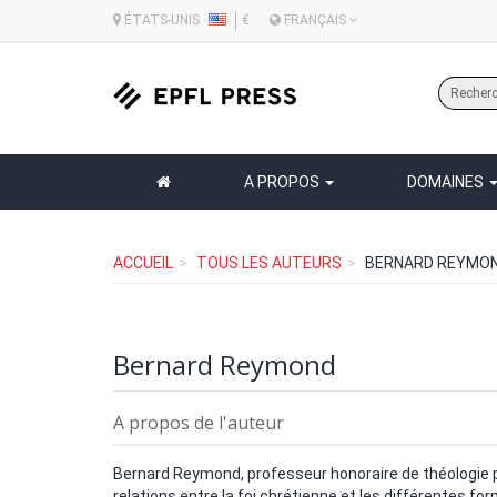
ÉTATS-UNIS
€
FRANÇAIS
A PROPOS
DOMAINES
ACCUEIL
TOUS LES AUTEURS
BERNARD REYMO
Bernard Reymond
A propos de l'auteur
Bernard Reymond, professeur honoraire de théologie pr
relations entre la foi chrétienne et les différentes for