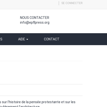
SE CONNECTER
NOUS CONTACTER
info@epflpress.org
SS
AIDE
CONTACT
ur l’histoire de la pensée protestante et sur les
iculièrement l’architecture.