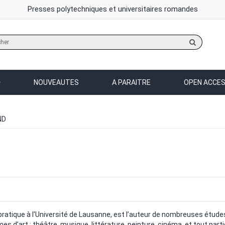
Presses polytechniques et universitaires romandes
Rechercher
sur
le
site
NOUVEAUTES
A PARAITRE
OPEN ACCE
ND
atique à l’Université de Lausanne, est l’auteur de nombreuses études s
mes d’art : théâtre, musique, littérature, peinture, cinéma, et tout part