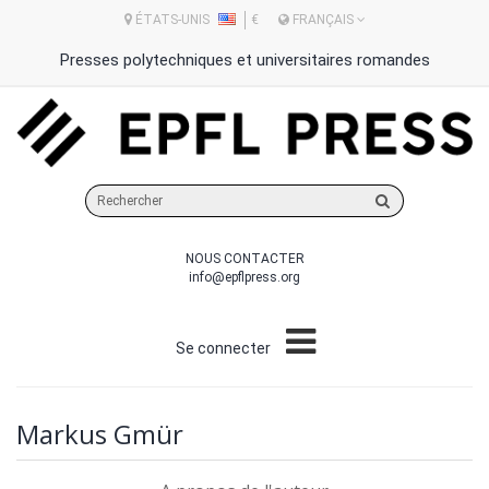
ÉTATS-UNIS
€
FRANÇAIS
Presses polytechniques et universitaires romandes
Rechercher
sur
le
NOUS CONTACTER
site
info@epflpress.org
Se connecter
Markus Gmür