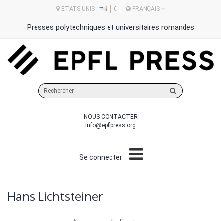
ÉTATS-UNIS
€
FRANÇAIS
Presses polytechniques et universitaires romandes
Rechercher
sur
le
NOUS CONTACTER
site
info@epflpress.org
Se connecter
Hans Lichtsteiner