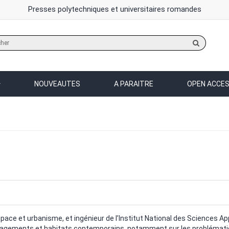
Presses polytechniques et universitaires romandes
Rechercher
sur
le
site
NOUVEAUTES
A PARAITRE
OPEN ACCE
D
e et urbanisme, et ingénieur de l’Institut National des Sciences App
nagements et habitats contemporains, notamment sur les problématiqu