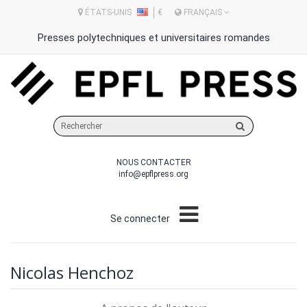
ÉTATS-UNIS
€
FRANÇAIS
Presses polytechniques et universitaires romandes
Rechercher
sur
le
NOUS CONTACTER
site
info@epflpress.org
Se connecter
Nicolas Henchoz