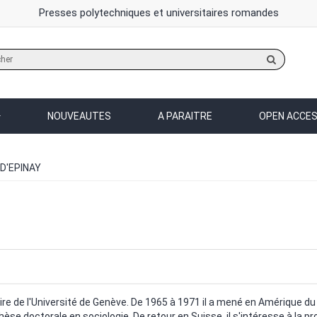
Presses polytechniques et universitaires romandes
Rechercher
sur
le
site
NOUVEAUTES
A PARAITRE
OPEN ACCE
 D'EPINAY
raire de l'Université de Genève. De 1965 à 1971 il a mené en Amérique
se doctorale en sociologie. De retour en Suisse, il s'intéresse à la prob