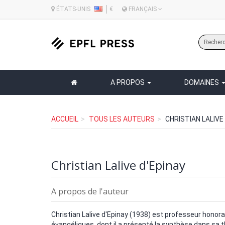
ÉTATS-UNIS
€
FRANÇAIS
A PROPOS
DOMAINES
ACCUEIL
TOUS LES AUTEURS
CHRISTIAN LALIVE
Christian Lalive d'Epinay
A propos de l'auteur
Christian Lalive d'Epinay (1938) est professeur hono
évangéliques, dont il a présenté la synthèse dans sa thè