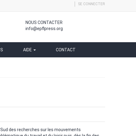
SE CONNECTER
NOUS CONTACTER
info@epflpress.org
SS
AIDE
CONTACT
 du Sud des recherches sur les mouvements
lématique du travail et du loisir puis, dès la fin des