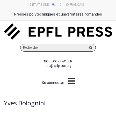
ÉTATS-UNIS
€
FRANÇAIS
Presses polytechniques et universitaires romandes
Rechercher
sur
le
NOUS CONTACTER
site
info@epflpress.org
Se connecter
Yves Bolognini