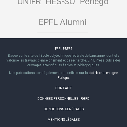
UNIFR
HES-SO
Perlego
EPFL Alumni
EPFL PRESS
Basée sur le site de l'Ecole polytechnique fédérale de Lausanne, dont elle
valorise les travaux d'enseignement et de recherche, EPFL Press publie des
ouvrages scientifiques fiables et pédagogiques.
Nos publications sont également disponibles sur la
plateforme en ligne
Perlego
.
CONTACT
DONNÉES PERSONNELLES - RGPD
CONDITIONS GÉNÉRALES
MENTIONS LÉGALES