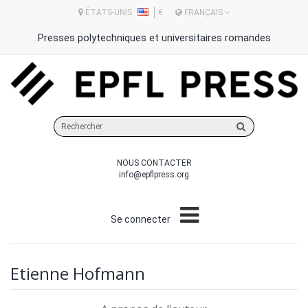
ÉTATS-UNIS
€
FRANÇAIS
Presses polytechniques et universitaires romandes
Rechercher
sur
le
NOUS CONTACTER
site
info@epflpress.org
Se connecter
Etienne Hofmann