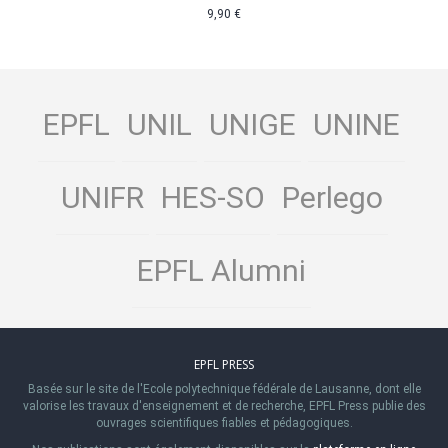
9,90 €
EPFL
UNIL
UNIGE
UNINE
UNIFR
HES-SO
Perlego
EPFL Alumni
EPFL PRESS
Basée sur le site de l'Ecole polytechnique fédérale de Lausanne, dont elle
valorise les travaux d'enseignement et de recherche, EPFL Press publie des
ouvrages scientifiques fiables et pédagogiques.