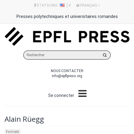
ÉTATS-UNIS
€
FRANÇAIS
Presses polytechniques et universitaires romandes
Rechercher
sur
le
NOUS CONTACTER
site
info@epflpress.org
Se connecter
Alain Rüegg
Formats