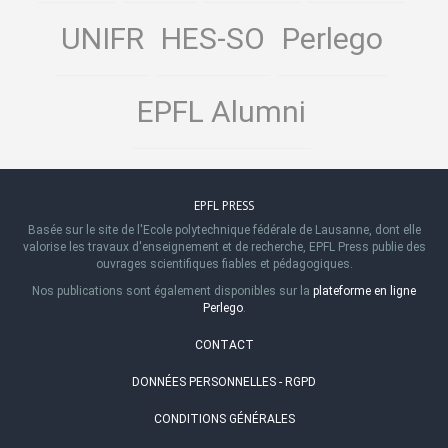
UNIFR
HES-SO
Perlego
EPFL Alumni
EPFL PRESS
Basée sur le site de l'Ecole polytechnique fédérale de Lausanne, dont elle
valorise les travaux d'enseignement et de recherche, EPFL Press publie des
ouvrages scientifiques fiables et pédagogiques.
Nos publications sont également disponibles sur la
plateforme en ligne
Perlego
.
CONTACT
DONNÉES PERSONNELLES - RGPD
CONDITIONS GÉNÉRALES