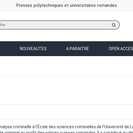
Presses polytechniques et universitaires romandes
Rechercher
sur
le
site
NOUVEAUTES
A PARAITRE
OPEN ACCE
alyse criminelle à l’École des sciences criminelles de l’Université de L
ste criminel au profit des polices suisses romandes. Il a contribué au