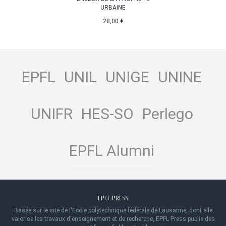
URBAINE
28,00 €
EPFL
UNIL
UNIGE
UNINE
UNIFR
HES-SO
Perlego
EPFL Alumni
EPFL PRESS
Basée sur le site de l'Ecole polytechnique fédérale de Lausanne, dont elle
valorise les travaux d'enseignement et de recherche, EPFL Press publie des