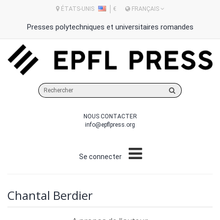
ÉTATS-UNIS
€
FRANÇAIS
Presses polytechniques et universitaires romandes
Rechercher
sur
le
NOUS CONTACTER
site
info@epflpress.org
Se connecter
Chantal Berdier