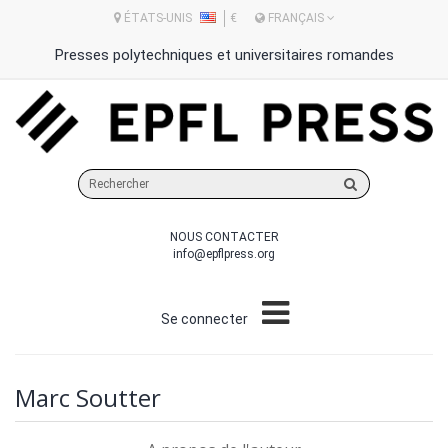
ÉTATS-UNIS
€
FRANÇAIS
Presses polytechniques et universitaires romandes
Rechercher
sur
le
NOUS CONTACTER
site
info@epflpress.org
Se connecter
Marc Soutter