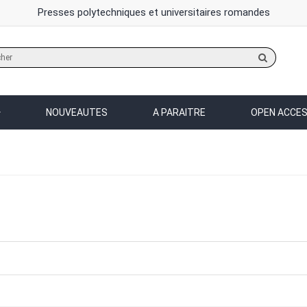
Presses polytechniques et universitaires romandes
Rechercher
sur
le
site
NOUVEAUTES
A PARAITRE
OPEN ACCE