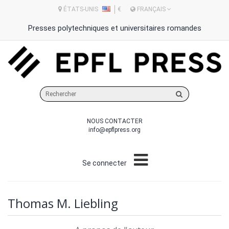
ÉTATS-UNIS
€
FRANÇAIS
Presses polytechniques et universitaires romandes
Rechercher
sur
le
NOUS CONTACTER
site
info@epflpress.org
Se connecter
Thomas M. Liebling