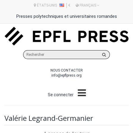
ÉTATS-UNIS
€
FRANÇAIS
Presses polytechniques et universitaires romandes
Rechercher
sur
le
NOUS CONTACTER
site
info@epflpress.org
Se connecter
Valérie Legrand-Germanier