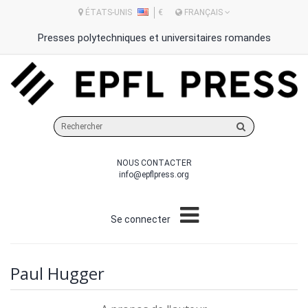
ÉTATS-UNIS
€
FRANÇAIS
Presses polytechniques et universitaires romandes
Rechercher
sur
le
NOUS CONTACTER
site
info@epflpress.org
Se connecter
Paul Hugger