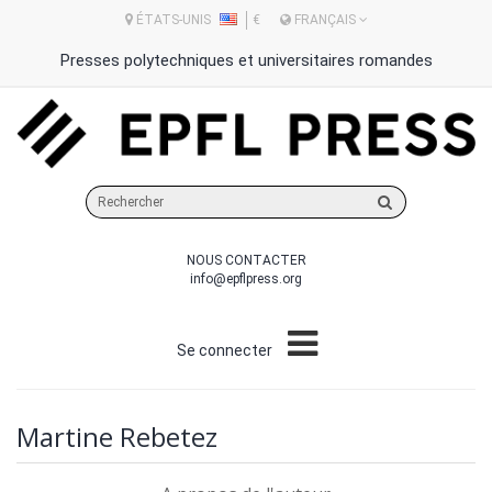
ÉTATS-UNIS
€
FRANÇAIS
Presses polytechniques et universitaires romandes
Rechercher
sur
le
NOUS CONTACTER
site
info@epflpress.org
Se connecter
Martine Rebetez