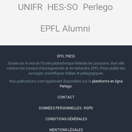
UNIFR
HES-SO
Perlego
EPFL Alumni
EPFL PRESS
Basée sur le site de l'Ecole polytechnique fédérale de Lausanne, dont elle
valorise les travaux d'enseignement et de recherche, EPFL Press publie des
ouvrages scientifiques fiables et pédagogiques.
Nos publications sont également disponibles sur la
plateforme en ligne
Perlego
.
CONTACT
DONNÉES PERSONNELLES - RGPD
CONDITIONS GÉNÉRALES
MENTIONS LÉGALES