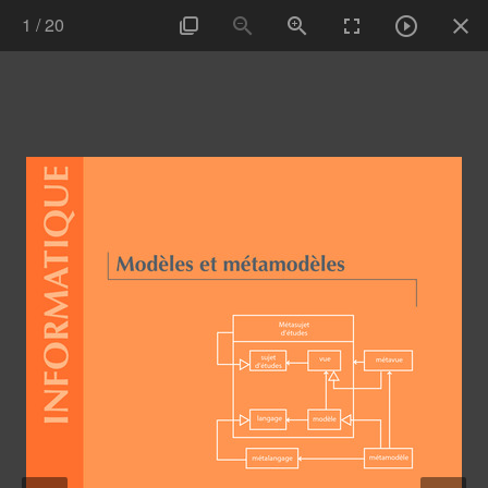
1
/
20